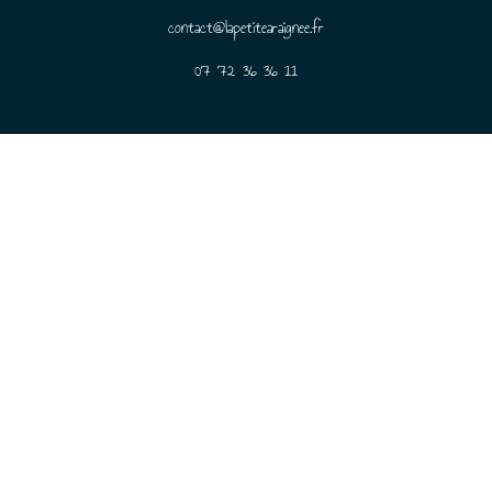
contact@lapetitearaignee.fr
07 72 36 36 11